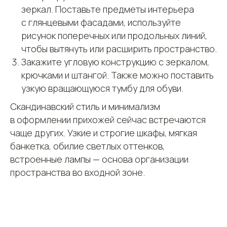
зеркал. Поставьте предметы интерьера
с глянцевыми фасадами, используйте
рисунок поперечных или продольных линий,
чтобы вытянуть или расширить пространство.
Закажите угловую конструкцию с зеркалом,
крючками и штангой. Также можно поставить
узкую вращающуюся тумбу для обуви.
+7 916-387-49-38
Скандинавский стиль и минимализм
в оформлении прихожей сейчас встречаются
+7 963-999-55-46
чаще других. Узкие и строгие шкафы, мягкая
Whatsapp
банкетка, обилие светлых оттенков,
встроенные лампы — основа организации
Telegram
пространства во входной зоне.
sk-soulmebel@yandex.ru
Каталог