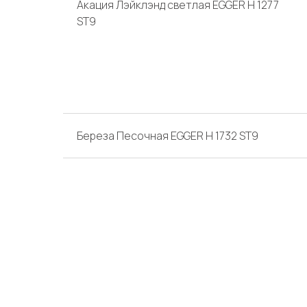
Акация Лэйклэнд светлая EGGER H 1277
ST9
Береза Песочная EGGER H 1732 ST9