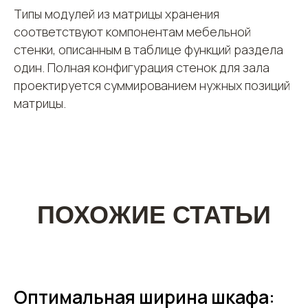
Доставка и оплата
Типы модулей из матрицы хранения
Гарантии и возврат
соответствуют компонентам мебельной
Блог
стенки, описанным в таблице функций раздела
Карта сайта
один. Полная конфигурация стенок для зала
Вопросы и ответы
проектируется суммированием нужных позиций
Отзывы
матрицы.
Ул. 2-я Зелёновка, 29а, село Ям, городской
округ Домодедово, Московская область
График
ежедневно с 9.00 до 18.00
работы:
Варианты оплаты
Политика конфиденциальности
Оптимальная ширина шкафа: