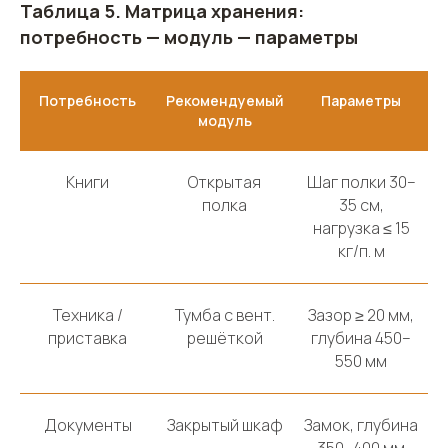
Таблица 5. Матрица хранения:
потребность — модуль — параметры
Потребность
Рекомендуемый
Параметры
модуль
Книги
Открытая
Шаг полки 30–
+7 916-387-49-38
полка
35 см,
+7 963-999-55-46
нагрузка ≤ 15
кг/п. м
Whatsapp
Telegram
Техника /
Тумба с вент.
Зазор ≥ 20 мм,
приставка
решёткой
глубина 450–
sk-soulmebel@yandex.ru
550 мм
Каталог
Документы
Закрытый шкаф
Замок, глубина
Шкафы-купе