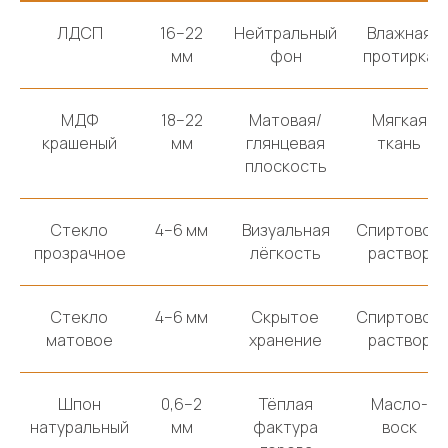
ЛДСП
16–22
Нейтральный
Влажная
мм
фон
протирка
МДФ
18–22
Матовая/
Мягкая
крашеный
мм
глянцевая
ткань
плоскость
Стекло
4–6 мм
Визуальная
Спиртовой
прозрачное
лёгкость
раствор
Стекло
4–6 мм
Скрытое
Спиртовой
матовое
хранение
раствор
Шпон
0,6–2
Тёплая
Масло-
натуральный
мм
фактура
воск