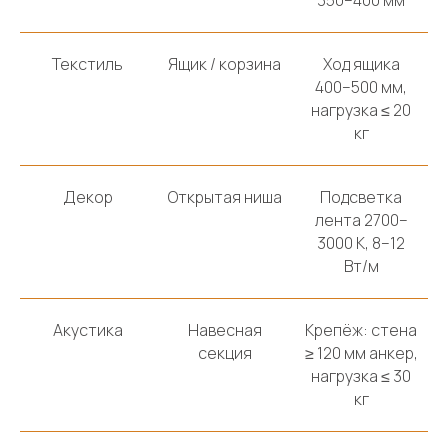
350–400 мм
Шкафы распашные
Гостиные
Текстиль
Ящик / корзина
Ход ящика
Прихожие
400–500 мм,
Кухни
нагрузка ≤ 20
Гардеробные
кг
Детские
Библиотеки
Декор
Открытая ниша
Подсветка
Внутреннее наполнение
лента 2700–
3000 К, 8–12
Клиентам
Вт/м
О компании
Услуги
Акустика
Навесная
Крепёж: стена
секция
≥ 120 мм анкер,
Наши работы
нагрузка ≤ 30
Кромление
кг
Присадка ЛДСП
Распил ЛДСП