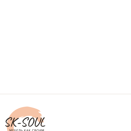
округ Домодедово, Московская область
График
ежедневно с 9.00 до 18.00
работы:
Варианты оплаты
Политика конфиденциальности