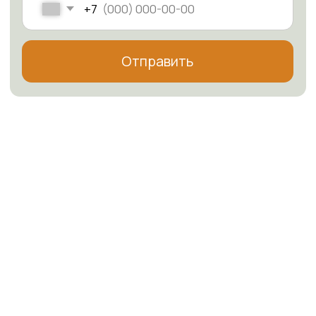
+7 963-999-55-46
Whatsapp
Telegram
sk-soulmebel@yandex.ru
Каталог
Шкафы-купе
Шкафы распашные
Гостиные
Прихожие
Кухни
Гардеробные
Детские
Библиотеки