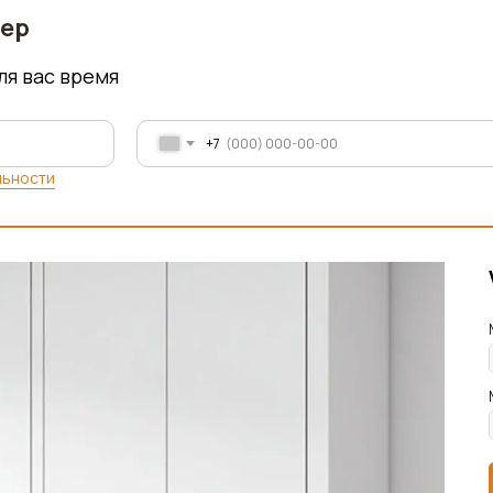
мер
ля вас время
+7
льности